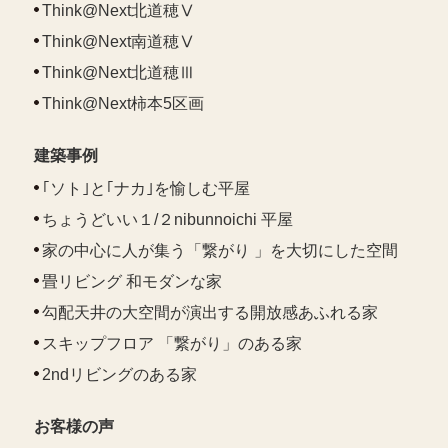
Think@Next北道穂Ⅴ
Think@Next南道穂Ⅴ
Think@Next北道穂Ⅲ
Think@Next柿本5区画
建築事例
｢ソト｣と｢ナカ｣を愉しむ平屋
ちょうどいい１/２nibunnoichi 平屋
家の中心に人が集う「繋がり 」を大切にした空間
畳リビング 和モダンな家
勾配天井の大空間が演出する開放感あふれる家
スキップフロア 「繋がり」のある家
2ndリビングのある家
お客様の声