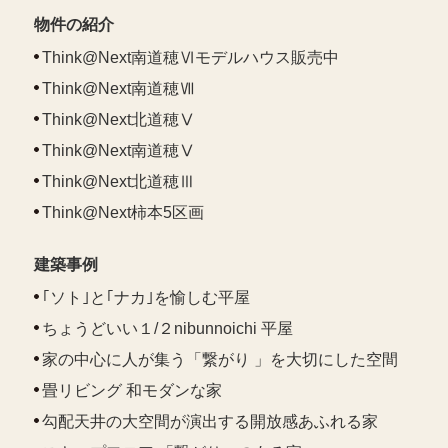
物件の紹介
Think@Next南道穂Ⅵモデルハウス販売中
Think@Next南道穂Ⅶ
Think@Next北道穂Ⅴ
Think@Next南道穂Ⅴ
Think@Next北道穂Ⅲ
Think@Next柿本5区画
建築事例
｢ソト｣と｢ナカ｣を愉しむ平屋
ちょうどいい１/２nibunnoichi 平屋
家の中心に人が集う「繋がり 」を大切にした空間
畳リビング 和モダンな家
勾配天井の大空間が演出する開放感あふれる家