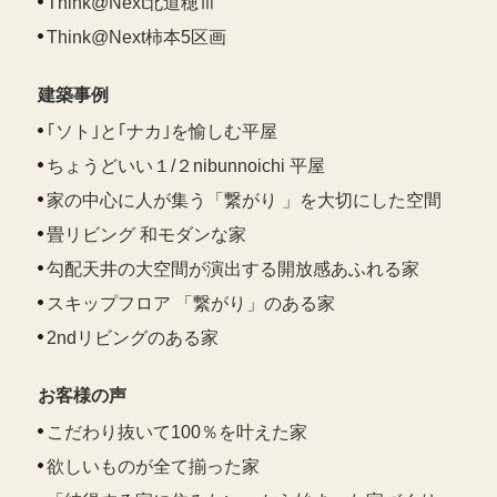
Think@Next北道穂Ⅲ
Think@Next柿本5区画
建築事例
｢ソト｣と｢ナカ｣を愉しむ平屋
ちょうどいい１/２nibunnoichi 平屋
家の中心に人が集う「繋がり 」を大切にした空間
畳リビング 和モダンな家
勾配天井の大空間が演出する開放感あふれる家
スキップフロア 「繋がり」のある家
2ndリビングのある家
お客様の声
こだわり抜いて100％を叶えた家
欲しいものが全て揃った家