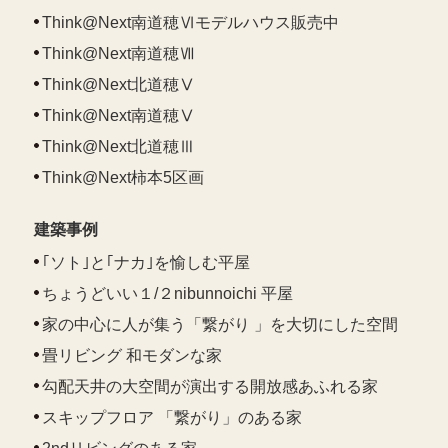
Think@Next南道穂Ⅵモデルハウス販売中
Think@Next南道穂Ⅶ
Think@Next北道穂Ⅴ
Think@Next南道穂Ⅴ
Think@Next北道穂Ⅲ
Think@Next柿本5区画
建築事例
｢ソト｣と｢ナカ｣を愉しむ平屋
ちょうどいい１/２nibunnoichi 平屋
家の中心に人が集う「繋がり 」を大切にした空間
畳リビング 和モダンな家
勾配天井の大空間が演出する開放感あふれる家
スキップフロア 「繋がり」のある家